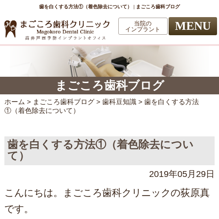
歯を白くする方法①（着色除去について） | まごころ歯科ブログ
MENU
当院の
インプラント
まごころ歯科ブログ
ホーム
>
まごころ歯科ブログ
>
歯科豆知識
>
歯を白くする方法
①（着色除去について）
歯を白くする方法①（着色除去につい
て）
2019年05月29日
こんにちは。まごころ歯科クリニックの荻原真
です。